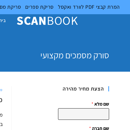
Ski
המרת קבצי PDF לוורד ואקסל
סריקת ספרים
סריקת מס
t
conten
בית
סורק מסמכים מקצועי
הצעת מחיר מהירה
סר
כ
שם מלא
*
מי
בק
שם חברה
*