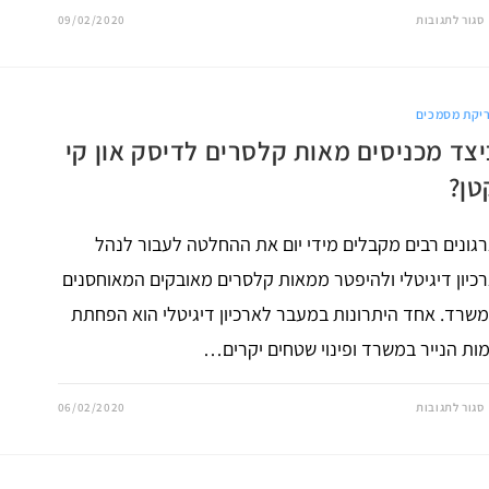
על
סגור לתגובות
09/02/2020
מדוע
כדאי
לשלב
OCR
בתוכנת
ניהול
יקת מסמכים
מסמכים?
יצד מכניסים מאות קלסרים לדיסק און קי
טן?
גונים רבים מקבלים מידי יום את ההחלטה לעבור לנהל
כיון דיגיטלי ולהיפטר ממאות קלסרים מאובקים המאוחסנים
שרד. אחד היתרונות במעבר לארכיון דיגיטלי הוא הפחתת
ות הנייר במשרד ופינוי שטחים יקרים…
על
סגור לתגובות
06/02/2020
כיצד
מכניסים
מאות
קלסרים
לדיסק