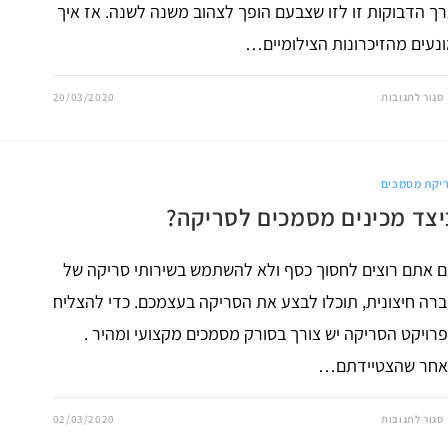
ך הדבוקות זו לזו שצבעם הופך לצהוב משנה לשנה. אז איך
נעים מהזיכרונות הצילומיים…
על
סגור לתגובות
20/03/2020
כיצד
סורקים
תמונות?
יקת מסמכים
יצד מכינים מסמכים לסריקה?
 אתם רוצים לחסוך כסף ולא להשתמש בשירותי סריקה של
רה חיצונית, תוכלו לבצע את הסריקה בעצמכם. כדי להצליח
רויקט הסריקה יש צורך בסורק מסמכים מקצועי ומהיר .
אחר שהצטיידתם…
על
סגור לתגובות
02/03/2020
כיצד
מכינים