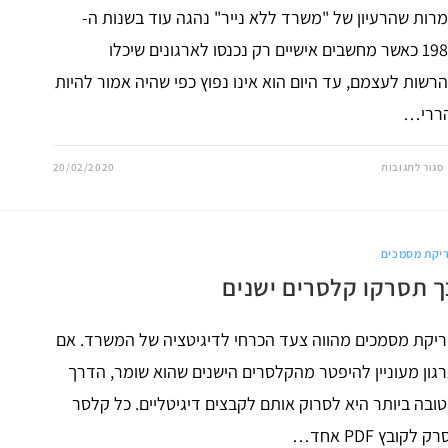
רות שהרעיון של "משרד ללא נייר" נהגה עוד בשנות ה-
1980 כאשר מחשבים אישיים רק נכנסו לארגונים שיכלו
רשות לעצמם, עד היום הוא אינו נפוץ כפי שהיה אמור להיות
הררי…
על
סגור לתגובות
20/02/2020
40
שנה
למשרד
ללא
נייר
יקת מסמכים
ך תסרקו קלסרים ישנים
יקת מסמכים מהווה צעד הכרחי לדיגיטציה של המשרד. אם
גון מעוניין להיפטר מהקלסרים הישנים שהוא שומר, הדרך
ובה ביותר היא לסרוק אותם לקבצים דיגיטליים. כל קלסר
ק לקובץ PDF אחד…