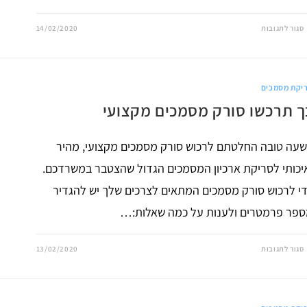
על
סגור לתגובות
14/02/2020
כך
תסרקו
קלסרים
ישנים
יקת מסמכים
ך תרכשו סורק מסמכים מקצועי
עה טובה החלטתם לרכוש סורק מסמכים מקצועי, מהיר
יכותי לסריקת ארכיון המסמכים הגדול שהצטבר במשרדכם.
י לרכוש סורק מסמכים המתאים לצרכים שלך יש להגדיר
פר פרמטרים ולענות על כמה שאלות:…
על
סגור לתגובות
13/02/2020
כך
תרכשו
סורק
מסמכים
מקצועי