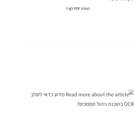
המרת PDF לןןרד