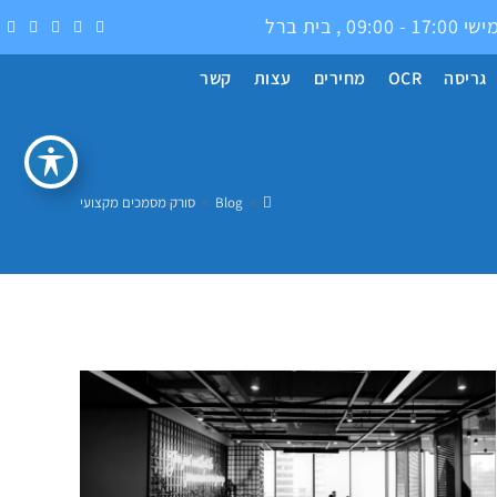
0 , בית ברל
גריסה
OCR
מחירים
עצות
קשר
>
Blog
>
סורק מסמכים מקצועי