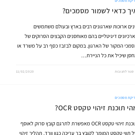
יקת מסמכים
יך כדאי לשמור מסמכים?
ים ארוכות שארגונים רבים בארץ ובעולם משתמשים
רכיונים דיגיטליים בהם מאוחסנים הקבצים הסרוקים של
מכי המקור של הארגון. במקום לבזבז כסף רב על משרד או
סן שיכיל את כל הניירת…
על
סגור לתגובות
11/02/2020
איך
כדאי
לשמור
מסמכים?
יקת מסמכים
י תוכנת זיהוי טקסט OCR?
תוכנת זיהוי טקסט OCR מאפשרת לתרגם קובץ סרוק לאוסף
 תווי טקסט המומר לקובץ בר עריכה כגון וורד. תהליך זיהוי