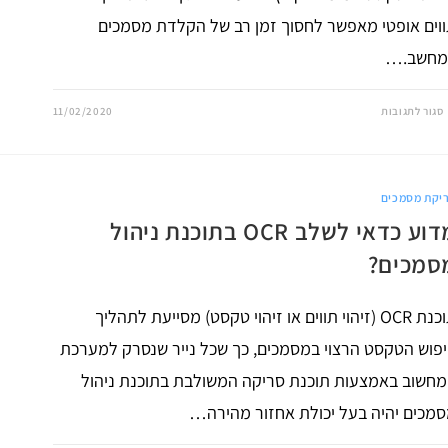
וים אופטי מאפשר לחסוך זמן רב של הקלדת מסמכים
מחשב.…
על
סגור לתגובות
11/02/2020
מהי
תוכנת
זיהוי
טקסט
OCR?
יקת מסמכים
מדוע כדאי לשלב OCR בתוכנת ניהול
סמכים?
תוכנת OCR (זיהוי תווים או זיהוי טקסט) מסייעת לתהליך
פוש הטקסט הרצוי במסמכים, כך שכל נייר שנסרק למערכת
חשוב באמצעות תוכנת סריקה המשולבת בתוכנת ניהול
מכים יהיה בעל יכולת אחזור מהירה…