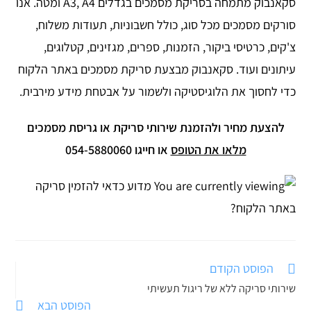
סקאנבוק מתמחה בסריקת מסמכים בגדלים A3, A4 ומטה. אנו
סורקים מסמכים מכל סוג, כולל חשבוניות, תעודות משלוח,
צ'קים, כרטיסי ביקור, הזמנות, ספרים, מגזינים, קטלוגים,
עיתונים ועוד. סקאנבוק מבצעת סריקת מסמכים באתר הלקוח
כדי לחסוך את הלוגיסטיקה ולשמור על אבטחת מידע מירבית.
להצעת מחיר ולהזמנת שירותי סריקת או גריסת מסמכים
מלאו את הטופס
או חייגו 054-5880060
הפוסט הקודם
לקרוא
מאמרים
שירותי סריקה ללא של ריגול תעשיתי
נוספים
הפוסט הבא