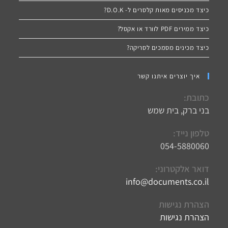
כיצד מכניסים מאות קלסרים ל- D.O.K?
כיצד ממירים PDF לוורד או אקסל?
כיצד מכינים מסמכים לסריקה?
איך יוצרים איתנו קשר
כתובת:
בני ברק, בית שמש
טלפון נייד:
054-5880060
דואר אלקטרוני:
info@documents.co.il
Opens
in
your
הצהרת נגישות
application
הצהרת נגישות