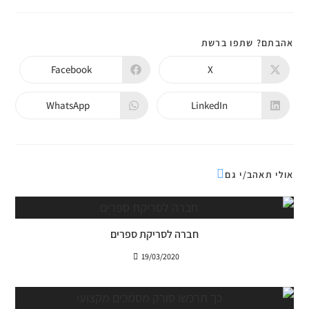
SHARE
אהבתם? שתפו ברשת
THIS
CONTENT
Facebook
X
Opens
Opens
in
in
a
a
new
new
WhatsApp
LinkedIn
Opens
Opens
window
window
in
in
a
a
new
new
window
window
אולי תאהב/י גם
חברה לסריקת ספרים
19/03/2020