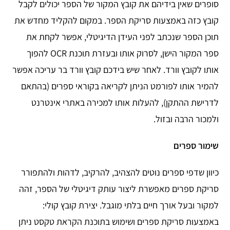
סופרים שאין בידיהם את קובץ המקור של הספר יכולים לקבל
קובץ כזה באמצעות סריקת הספר. במקום להקליד מחדש את
תוכן הספר שנכתב לפני העידן הדיגיטלי, אפשר לקחת את
ספר המקור הישן, לסרוק אותו ובעזרת תוכנת OCR להפוך
אותו לקובץ וורד. לאחר שיש בידכם קובץ וורד בר עריכה אפשר
להמיר אותו לפורמט הניתן לקריאה בקוראי ספרים (בהתאם
לדרישת ההתקן), להעלות אותו למכירה באתרי אינטרנט
ולמכור הרבה ובזול.
שימור ספרים
כיוון שדפי ספרים נוטים להצהיב, להרקיב, לדהות ולהתפורר
סריקת ספרים מאפשרת ליצור עותק דיגיטלי של הספר, זהה
למקור ובעל אורך חיים בלתי מוגבל. יצירת קובץ קולי:
באמצעות סריקת ספרים ושימוש בתוכנת הקראת טקסט ניתן