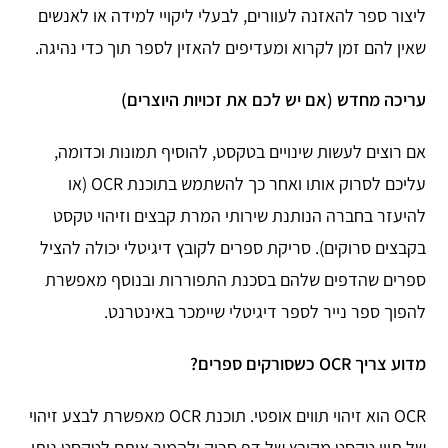
ליצור ספר להאזנה לעוורים, לבעלי ליקויי למידה או לאנשים
שאין להם זמן לקרוא ומעדיפים להאזין לספר תוך כדי נהיגה.
עריכה מחדש (אם יש לכם את זכויות היוצרים)
אם רוצים לעשות שינויים בטקסט, להוסיף תמונות וכדומה,
עליכם לסרוק אותו ואחר כך להשתמש בתוכנת OCR (או
להיעזר בחברה הנותנת שירותי המרת קבצים וזיהוי טקסט
בקבצים סרוקים). סריקת ספרים לקובץ דיגיטלי יכולה להציל
ספרים שהדפים שלהם בסכנת התפוררות ובנוסף מאפשרת
להפוך ספר נייר לספר דיגיטלי שיימכר באינטרנט.
מדוע צריך OCR כשסורקים ספרים?
OCR הוא זיהוי תווים אופטי. תוכנת OCR מאפשרת לבצע זיהוי
של תווי טקסט מקובץ של דף סרוק ולהמיר אותם לטקסט ניתן