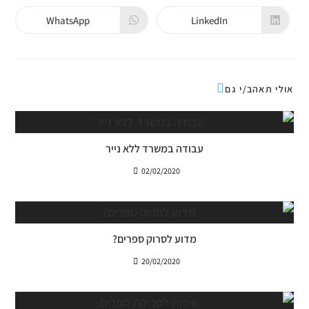
a
a
new
new
WhatsApp
LinkedIn
Opens
Opens
window
window
in
in
a
a
new
new
window
window
אולי תאהב/י גם
עבודה במשרד ללא נייר
02/02/2020
מדוע לסרוק ספרים?
20/02/2020