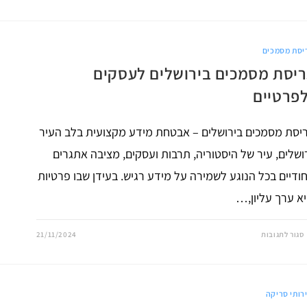
מסמכים
במרכז
–
שמירה
על
יסת מסמכים
סודיות
העסק
ריסת מסמכים בירושלים לעסקים
לפרטיים
יסת מסמכים בירושלים – אבטחת מידע מקצועית בלב העיר
ושלים, עיר של היסטוריה, תרבות ועסקים, מציבה אתגרים
חודיים בכל הנוגע לשמירה על מידע רגיש. בעידן שבו פרטיות
א ערך עליון,…
על
סגור לתגובות
21/11/2024
גריסת
מסמכים
בירושלים
לעסקים
ולפרטיים
רותי סריקה