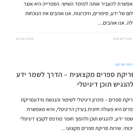
פשרת להעביר אותה למימד השישי. הספרייה היא אוצר
ום של ידע, סיפורים, וזיכרונות. אנו אוהבים את הנוכחות
ה. אנו אוהבים…
על
סגור לתגובות
02/11/2025
כך
תבצעו
דיגיטיזציה
של
ספריות
ותשחררו
רותי סריקה
את
המדפים
ריקת ספרים מקצועית – הדרך לשמר ידע
להנגיש תוכן דיגיטלי
יקת ספרים – פתרון דיגיטלי לשימור והנגשת מידעסריקת
רים היא פעולה חיונית בעידן הדיגיטלי, והיא מאפשרת
מר ידע, להנגיש תוכן ולהפוך חומר מודפס לקובץ דיגיטלי
כותי. שירות סריקת ספרים מקצועי…