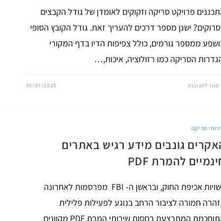
כננים פרויקט סריקה וזקוקים לאומדן של גודל הקבצים
רוקים? ישנן מספר דרכים להעריך זאת. גודל הקובץ הסופי
שפע ממספר גורמים, כולל צפיפות הדיו בדף המקורי
גדרות הסריקה כמו רזולוציה, איכות,…
על
סגור לתגובות
06/07/2025
גודל
קבצים
סרוקים:
מדריך
לחישוב
גודל
רותי סריקה
קובץ
PDF
אקרים גונבים מידע רגיש באתרים
צפוי
מסריקה
ינמיים להמרת PDF
רשויות אכיפת החוק, ובראשן ה- FBI מפרסמות לאחרונה
הרה חמורה לציבור הרחב בנוגע לפעילות פלילית
מתוחכמת המתבצעת בחסות שירותי המרת PDF מקוונים