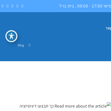
0 , בית ברל
שר
Blog
>