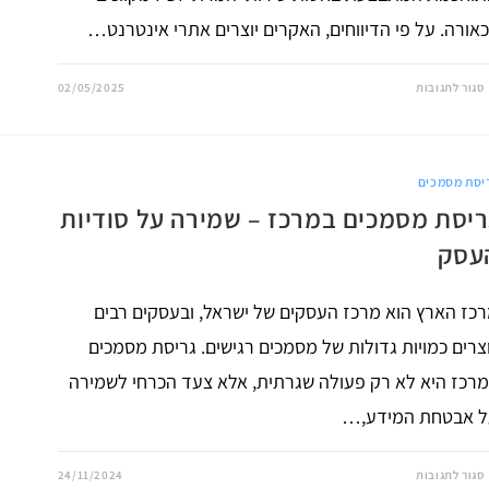
אורה. על פי הדיווחים, האקרים יוצרים אתרי אינטרנט…
על
סגור לתגובות
02/05/2025
האקרים
גונבים
מידע
רגיש
באתרים
חינמיים
יסת מסמכים
להמרת
PDF
ריסת מסמכים במרכז – שמירה על סודיות
עסק
כז הארץ הוא מרכז העסקים של ישראל, ובעסקים רבים
צרים כמויות גדולות של מסמכים רגישים. גריסת מסמכים
רכז היא לא רק פעולה שגרתית, אלא צעד הכרחי לשמירה
ל אבטחת המידע,…
על
סגור לתגובות
24/11/2024
גריסת