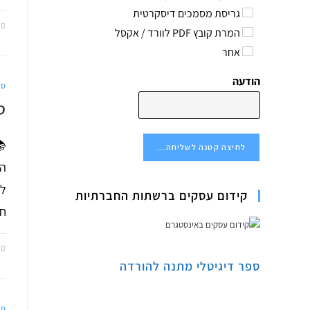
גריסת מסמכים דיסקרטית
המרת קובץ PDF לוורד / אקסל
אחר
הודעה
סר
ס
📚
לחיצה קטנה לשליחה...
הי
לה
קידום עסקים ברשתות החברתיות
חש
ספר דיגיטלי מתנה להורדה
סר