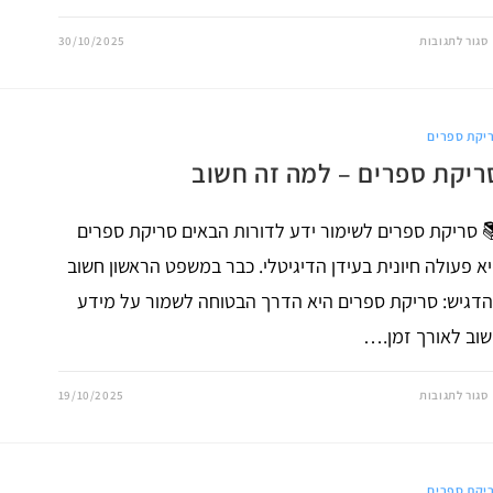
על
סגור לתגובות
30/10/2025
סריקת
ספרים
מקצועית
–
הדרך
לשמר
יקת ספרים
ידע
ולהנגיש
ריקת ספרים – למה זה חשוב
תוכן
דיגיטלי
 סריקת ספרים לשימור ידע לדורות הבאים סריקת ספרים
א פעולה חיונית בעידן הדיגיטלי. כבר במשפט הראשון חשוב
דגיש: סריקת ספרים היא הדרך הבטוחה לשמור על מידע
וב לאורך זמן.…
על
סגור לתגובות
19/10/2025
סריקת
ספרים
–
למה
זה
חשוב
יקת ספרים