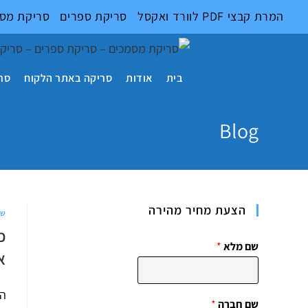
Ski
המרת קבצי PDF לוורד ואקסל
סריקת ספרים
סריקת מס
t
conten
בית
אודות
סריקה באתר הלקוח
סר
Blog
הצעת מחיר מהירה
שי
כ
שם מלא
*
א
הס
שם חברה
*