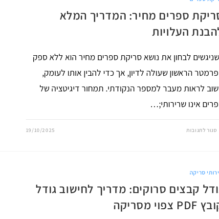
ריקת ספרים מחיר: המדריך המלא
הבנת העלויות
ניגשים לבחון את נושא סריקת ספרים מחיר הוא ללא ספק
רמטר הראשון שעולה לדיון, אך כדי להבין אותו לעומק,
וב לראות מעבר למספר הנקודתי. תמחור דיגיטציה של
רים אינו שרירותי;…
על
סגור לתגובות
19/10/2025
סריקת
ספרים
מחיר:
המדריך
המלא
להבנת
רותי סריקה
העלויות
ודל קבצים סרוקים: מדריך לחישוב גודל
 PDF צפוי מסריקה