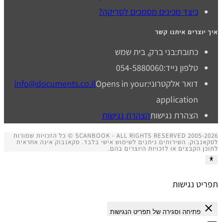
כיצד מכינים מסמכים לסריקה?
איך יוצרים איתנו קשר
כתובת:
בני ברק, בית שמש
טלפון נייד:
054-5880060
דואר אלקטרוני:
Opens in your
info@documents.co.il
application
הצהרת נגישות
הצהרת נגישות
SCANBOOK - ALL RIGHTS RESERVED 2005-2026 © כל הזכויות שמורות
לסקאנבוק. השירותים ניתנים לשימוש אישי בלבד. סקאנבוק אינה אחראית
לתוכן הקבצים או לזכויות היוצרים בהם.
תפריט נגישות
close
פתיחה וסגירה של תפריט הנגישות