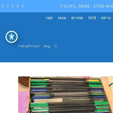
0 , בית ברל
גריסה
OCR
מחירים
עצות
קשר
>
Blog
>
העברת pdf לוורד