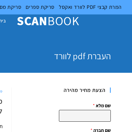
Ski
המרת קבצי PDF לוורד ואקסל
סריקת ספרים
סריקת מס
t
conten
בית
העברת pdf לוורד
הצעת מחיר מהירה
סר
מ
שם מלא
*
ל
תו
שם חברה
*