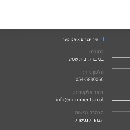
איך יוצרים איתנו קשר
כתובת:
בני ברק, בית שמש
טלפון נייד:
054-5880060
דואר אלקטרוני:
info@documents.co.il
Opens
in
your
הצהרת נגישות
application
הצהרת נגישות