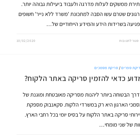
ירת ממשקים לעלות מדרגה ולעבוד ביעילות גבוהה יותר.
גונים שטרם עשו הסבה למתכונת 'משרד ללא נייר' חשופים
גיעה בשרידות הידע והמידע הייחודיים של…
על
סגור לתגובות
10/02/2020
מדוע
כדאי
לארגונים
לעבוד
עם
תוכנה
יקת ספרים
/
סריקת מסמכים
לניהול
מסמכים?
דוע כדאי להזמין סריקה באתר הלקוח?
רך הבטוחה ביותר ליהנות מסריקה מאובטחת ומוגנת של
מכי הארגון היא רק במשרדי הלקוח. סקאנבוק מספקת
רותי סריקה באתר הלקוח על בסיס יומי בכל רחבי הארץ.
ות של שני מומחי…