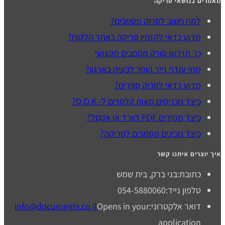
מאמרים בנושאי סריקה
למה חשוב לסרוק מסמכים?
מדוע כדאי להזמין סריקה באתר הלקוח?
כך תרכשו סורק מסמכים מקצועי
מתי עודף נייר הופך לבעיה בארגון?
מדוע כדאי לסרוק ספרים?
כיצד מכניסים מאות קלסרים ל- D.O.K?
כיצד ממירים PDF לוורד או אקסל?
כיצד מכינים מסמכים לסריקה?
איך יוצרים איתנו קשר
כתובת:
בני ברק, בית שמש
טלפון נייד:
054-5880060
דואר אלקטרוני:
Opens in your
info@documents.co.il
application