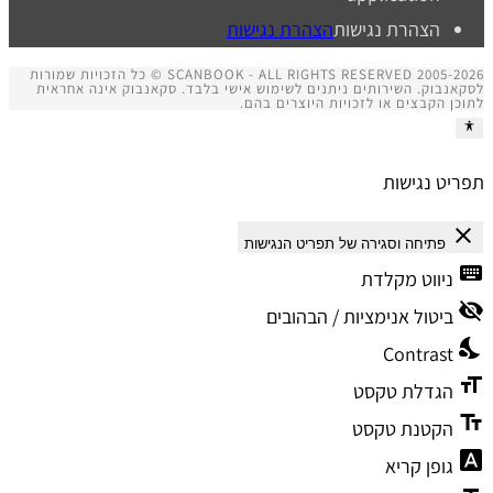
הצהרת נגישות
הצהרת נגישות
SCANBOOK - ALL RIGHTS RESERVED 2005-2026 © כל הזכויות שמורות
לסקאנבוק. השירותים ניתנים לשימוש אישי בלבד. סקאנבוק אינה אחראית
לתוכן הקבצים או לזכויות היוצרים בהם.
תפריט נגישות
close
פתיחה וסגירה של תפריט הנגישות
keyboard
ניווט מקלדת
visibility_off
ביטול אנימציות / הבהובים
nights_stay
Contrast
format_size
הגדלת טקסט
text_fields
הקטנת טקסט
font_download
גופן קריא