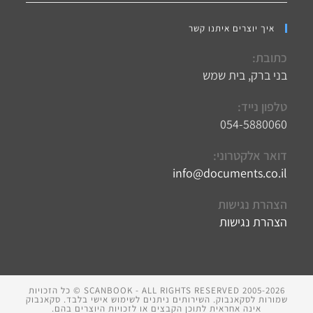
איך יוצרים איתנו קשר
כתובת:
בני ברק, בית שמש
טלפון נייד:
054-5880060
דואר אלקטרוני:
info@documents.co.il
Opens
in
your
הצהרת נגישות
application
הצהרת נגישות
SCANBOOK - ALL RIGHTS RESERVED 2005-2026 © כל הזכויות
שמורות לסקאנבוק. השירותים ניתנים לשימוש אישי בלבד. סקאנבוק
אינה אחראית לתוכן הקבצים או לזכויות היוצרים בהם.