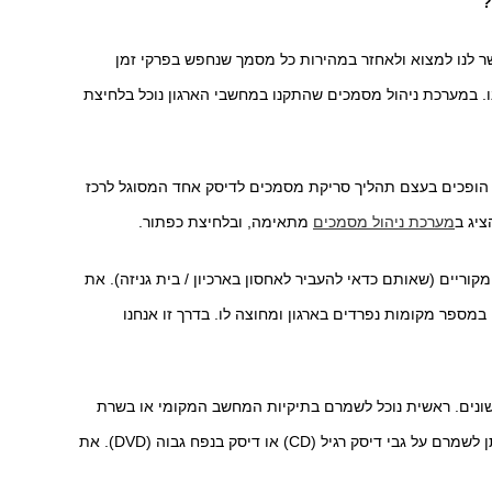
?
ר לנו למצוא ולאחזר במהירות כל מסמך שנחפש בפרקי זמן
ו. במערכת ניהול מסמכים שהתקנו במחשבי הארגון נוכל בלחיצת
ת הופכים בעצם תהליך סריקת מסמכים לדיסק אחד המסוגל לרכז
ציג ב
מערכת ניהול מסמכים
מתאימה, ובלחיצת כפתור.
מקוריים (שאותם כדאי להעביר לאחסון בארכיון / בית גניזה). את
מספר מקומות נפרדים בארגון ומחוצה לו. בדרך זו אנחנו
שונים. ראשית נוכל לשמרם בתיקיות המחשב המקומי או בשרת
הארגוני. ניתן לשמור את קבצי המסמכים הסרוקים בדיסק און קי בנפח גבוה. ניתן לשמרם על גבי דיסק רגיל (CD) או דיסק בנפח גבוה (DVD). את