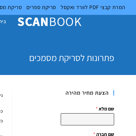
Ski
המרת קבצי PDF לוורד ואקסל
סריקת ספרים
סריקת מס
t
conten
בית
פתרונות לסריקת מסמכים
הצעת מחיר מהירה
ני
שם מלא
*
כפ
כד
שם חברה
*