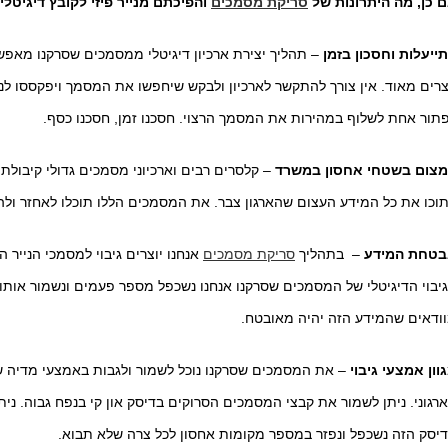
 כן, מה היתרונות של
סריקת מסמכים
והפיכתם מנייר פיזי לקובץ דיגיטלי
ייעלות וחסכון בזמן
– תהליך יצירת ארכיון דיגיטלי ממסמכים שסרקנו מאפש
רים מאוד. אין צורך להתקשר לארכיון ולבקש שיחפשו את המסמך ויפקססו לנ
תור אחת לשלוף במהירות את המסמך הרצוי. חסכנו זמן, חסכנו כסף.
צום בשטחי אחסון במשרד
– קלסרים רבים וארכיוני מסמכים גדולי קיבול
וכו את כל המידע העצום שהארגון צבר. את המסמכים הללו תוכלו לאחזר ולה
טחת המידע
– בתהליך
סריקת מסמכים
אנחנו יוצרים גיבוי למסמכי הנייר ה
יבוי הדיגיטלי של המסמכים שסרקנו אנחנו נשכפל מספר פעמים ונשמור אותו ב
ודאים שהמידע הזה יהיה מאובטח.
וון אמצעי גיבוי
– את המסמכים שסרקנו נוכל לשמור ולגבות באמצעי מדיה 
יסק הזה נשכפל ונפזר במספר מקומות אחסון לכל צרה שלא תבוא.