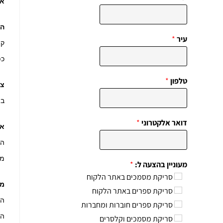
אם
הת
עיר
*
קצ
כפ
טלפון
*
צמ
בת
דואר אלקטרוני
*
אב
הג
מו
מעוניין בהצעה ל:
*
סריקת מסמכים באתר הלקוח
מג
סריקת ספרים באתר הלקוח
סריקת ספרים חוברות ומחברות
הד
סריקת מסמכים וקלסרים