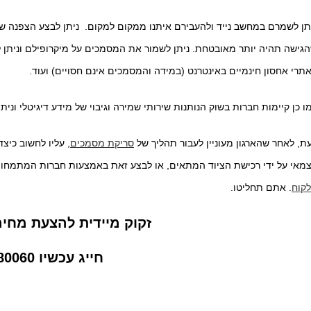
תן לשמרם במחשב נייד ולהעבירם איתנו ממקום למקום. ניתן לבצע הצפנה ש
גישה תהיה יותר מאובטחת. ניתן לשמור את המסמכים על מיקרופילם וניתן 
תרי אחסון חינמיים באינטרנט (במידה והמסמכים אינם חסויים) ועוד.
ו כן קיימות חברות בשוק הנותנות שירותי שמירה וגיבוי של מידע דיגיטלי ונית
ת, לאחר שהארגון מעוניין לעבור תהליך של
סריקת מסמכים
, עליו לחשוב כי
מאי על ידי רכישת הציוד המתאים, או לבצע זאת באמצעות חברות המתמחות
קוח
. אתם תחליטו.
זקוק מיידית להצעת מחי
חייג עכשיו 054-5880060