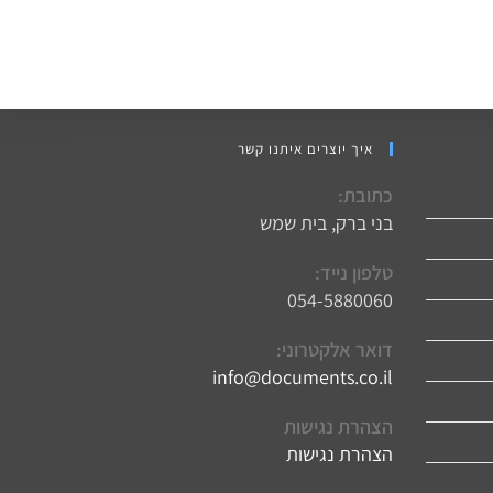
איך יוצרים איתנו קשר
כתובת:
בני ברק, בית שמש
טלפון נייד:
054-5880060
דואר אלקטרוני:
info@documents.co.il
Opens
in
your
הצהרת נגישות
application
הצהרת נגישות