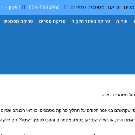
מכים
גריסת מסמכים
מחירים
054-5880060
ראשון - חמישי 17:00 - 9:00
אודות
סריקה באתר הלקוח
סריקת ספרים
סריקת מסמכים
הול מסמכים בארגון
י שקראתם במאמר הקודם על תהליך סריקת מסמכים, בוודאי הבנתם שכיום, מ
וגמת וורד, או כאלה שנסרקו בסורק מסמכים והפכו לקובץ דיגיטלי) הם חלק 