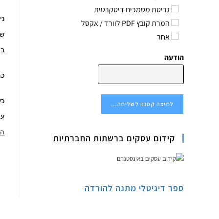
גריסת מסמכים דיסקרטית
ני
המרת קובץ PDF לוורד / אקסל
שה
אחר
בא
הודעה
כמ
כע
לחיצה קטנה לשליחה...
עצ
הל
קידום עסקים ברשתות החברתיות
ספר דיגיטלי מתנה להורדה