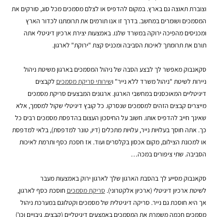
וצוברת תאוצה גם בארץ. במקום להדפיס או לצלם מסמכים מכל סוג, סורקים את
המסמכים ושומרים במחשב. בדרך זו אנו תורמים את תרומתנו לכדור הארץ
ומכניסים מהפיכה ירוקה במשרד שלנו. באמצעות יצירת ארכיון דיגיטלי אתה
תורם את תרומתך לאיכות הסביבה ומכניס קצת "ירוקת" לארגון.
סקאנבוק מאפשר לך לבצע הסבה של ניהול המסמכים בארגון משיטת ניהול
ניירות לשיטת "ניהול משרד ללא נייר" ו
שירותי סריקת מסמכים
לקבצים
דיגיטליים המאוכסנים במחשבי הארגון.
ארגונים המבצעים סריקת מסמכים
מייצרים קבצים הזהים למסמכים שנסרקו. כל קובץ דיגיטלי שקול למסמך, אלא
שאינך חייב להדפיס אותו. חשוב על החיסכון העצום בהדפסת מסמכים רבים כל
כך.
אתה חוסך בעלויות נייר, עלויות מתכלים (דיו, טונר למדפסת), בלאי למדפסת
או למכונת הצילום, מקום אכסון בקלסרים ועוד. אז חסכת כסף ותרמת לאיכות
הסביבה. שתי ציפורים במכה…
סקאנבוק מסייע לך בהסבת הארגון שלך לארגון ירוק באמצעות מעבר
לשיטת ארכיון דיגיטלי (ארכיון אלקטרוני).
סריקת מסמכים
חוסכת כסף לארגון,
אך היא חוסכת גם נייר. סריקה דיגיטלית של מסמכים וקטלוגם במערכת ניהול
מסמכים חכמה משמרת את המסמכים באמצעים דיגיטליים (קבצים, גיבויים וכו')