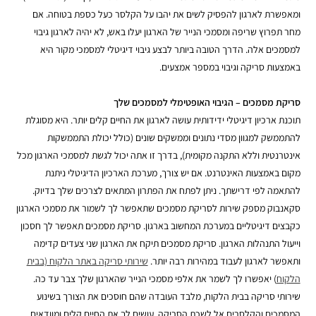
ומאפשרת לארגון להפסיק לשים את יהבו על הקלסר כעל כספת בטוחה.
אם
מחר תפרוץ שריפה ומסמכי הנייר של הארגון יעלו באש, לא יהיה לארגון גיבוי
למסמכים אלה. הדרך הטובה ביותר לבצע גיבוי דיגיטלי למסמכי מקור היא
באמצעות סריקה וגיבוי במספר אמצעים.
סריקת מסמכים
– הגיבוי האופטימלי למסמכים שלך
תוכנת ארכיון דיגיטלי ידידותית עושה לארגון את החיים קלים יותר. היא מסוגלת
להתממשק למגוון מסדי נתונים וממשקים שונים (כולל יכולת התממשקות
אינטרנטית וללא התקנה מקומית), בדרך זו אתה יכול לגשת למסמכי הארגון מכל
מקום באמצעות האינטרנט.
אם יש צורך, מערכת הארכיון הדיגיטלי ניתנת
להתאמה לפי דרישתך. ניתן לפתח את הפתרון המתאים לצרכים שלך בדיוק.
סקאנבוק מספק שירות לסריקת מסמכים שתאפשר לך לשמור את מסמכי הארגון
כקבצים דיגיטליים במערכת המחשוב בארגון. סריקת מסמכים תאפשר לך חסכון
וייעול התנהלות הארגון.
סריקת מסמכים תיקח את הארגון שני צעדים קדימה
ותאפשר לארגון לעבוד במהירות רבה יותר.
שירותי סריקה באתר הלקוח (בבית
הלקוח
) יאפשרו לך לשמר את אלפי מסמכי הנייר שהארגון שלך צבר עד כה.
שירותי סריקה בבית הלקוח, מלבד העובדה שהם חוסכים את הצורך בשינוע
המסמכים והקלסרים אל לשכת הסריקה, עושים לך את החיים קלים ומוודאים