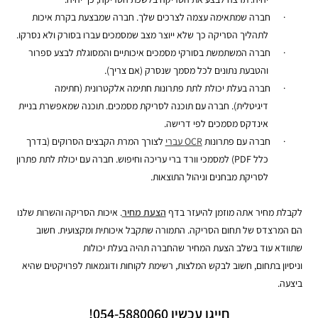
·
חברה שמתאימה עצמה לצרכים שלך. חברה שמבצעת בקרת איכות
לתהליך הסריקה כך שלא ייוצר מצב שמסמכים עברו בסורק ולא נסרקו.
·
חברה המשתמשת בסורקי מסמכים איכותיים והמסוגלת לבצע ספרור
והטבעת נתונים לכל מסמך שנסרק (אם צריך).
·
חברה בעלת יכולת לתת פתרונות חתימה אלקטרונית (חתימה
דיגיטלית). חברה עם תוכנה לסריקת מסמכים. תוכנה שמאפשרת בניית
אינדקס מסמכים לפי דרישה.
·
חברה עם פתרונות
OCR עברי
לצורך המרת הקבצים הסרוקים (בדרך
כלל PDF) למסמכי וורד ברי עריכה וחיפוש. חברה עם יכולת לתת פתרון
לסריקת מבחנים וניהול התוצאות.
לקבלת מחיר אתה מוזמן להיעזר בדף
הצעת מחיר
. איכות הסריקה והשרות שלנו
הם המרצדס של תחום הסריקה. התמורה שתקבל איכותית ומקצועית.
חשוב
שתוודא עוד בשלב הצעת המחיר שהחברה תהיה בעלת יכולות
וניסיון בתחום, חשוב לבקש המלצות, רשימת לקוחות ודוגמאות לפרויקטים שהיא
ביצעה.
חייגו עכשיו 054-5880060!