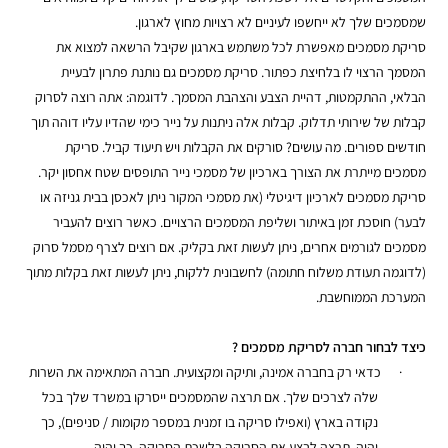
שמסמכים שלך לא ייחשפו לעיניים לא רצויות מחוץ לארגון.
סריקת מסמכים מאפשרת לכל משתמש בארגון שקיבל הרשאה למצוא את
המסמך הרצוי לו בלחיצת כפתור. סריקת מסמכים גם נותנת פתרון לבעיית
הבלאי, ההתקמטות, דהיית הצבע והצהבת המסמך. לדוגמה: אתה רוצה לסרוק
קבלות של שירותי תדלוק. קבלות אלה ניתנות על נייר כימי שהדיו עליו דוהה תוך
חודשים ספורים. מה עושים? סורקים את הקבלות ויש תיעוד קביל.
סריקת
מסמכים מייתרת את הצורך בארכיון של מסמכי נייר התופסים שטח אחסון יקר.
סריקת מסמכים לארכיון דיגיטלי (את מסמכי המקור ניתן לאכסן בבית גניזה או
לבער) חוסכת זמן באיתור ושליפת המסמכים הרצויים. כאשר רוצים להעביר
מסמכים לגורמים אחרים, ניתן לעשות זאת בקליק. אם רוצים לצרף מסמל סרוק
(לדוגמה תעודת משלוח חתומה) לחשבונית ללקוח, ניתן לעשות זאת בקלות מתוך
המערכת הממוחשבת.
כיצד לבחור חברה לסריקת מסמכים
?
·
כדאי רק בחברה אמינה, ותיקה ומקצועית. חברה המתאימה את השרות
שלה לצרכים שלך. אם תרצה שהמסמכים ייסרקו במשרד שלך בכל
נקודה בארץ (ואפילו סריקה בו זמנית במספר מקומות / סניפים), כך
יהיה. תרצה לבצע את הסריקה בלשכת הסריקה, כך יהיה.