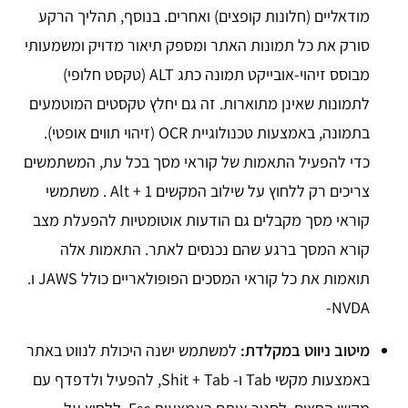
מודאליים (חלונות קופצים) ואחרים. בנוסף, תהליך הרקע
סורק את כל תמונות האתר ומספק תיאור מדויק ומשמעותי
מבוסס זיהוי-אובייקט תמונה כתג ALT (טקסט חלופי)
לתמונות שאינן מתוארות. זה גם יחלץ טקסטים המוטמעים
בתמונה, באמצעות טכנולוגיית OCR (זיהוי תווים אופטי).
כדי להפעיל התאמות של קוראי מסך בכל עת, המשתמשים
צריכים רק ללחוץ על שילוב המקשים Alt + 1 . משתמשי
קוראי מסך מקבלים גם הודעות אוטומטיות להפעלת מצב
קורא המסך ברגע שהם נכנסים לאתר. התאמות אלה
תואמות את כל קוראי המסכים הפופולאריים כולל JAWS ו.
NVDA-
מיטוב ניווט במקלדת
:
למשתמש ישנה היכולת לנווט באתר
באמצעות מקשי Tab ו- Shit + Tab, להפעיל ולדפדף עם