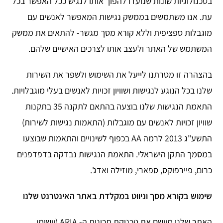
בטכנולוגיות שונות שנועדו להפוך אותו לנגיש ככל האפשר בכל
עת. אנו משתמשים בממשק נגישות המאפשר לאנשים עם
מוגבלות ספציפית וללא קורא מסך מגשר- להתאים את ממשק
המשתמש של האתר ולעצב אותו לצרכים האישיים שלהם.
בהצהרה זו מטרתנו לייעל את השימוש ולשפר את השירות
שלנו בכל הנוגע לנגישות ושוויון זכויות לאנשים בעלי מוגבלויות.
התאמת הנגישות שלנו בוצעה בהתאם לתקנה 35 בתקנות
שוויון זכויות לאנשים עם מוגבלות (התאמות נגישות לשירות)
התשע"ג 2013 לרמה AA בכפוף לשינויים והתאמות שבוצעו
במסמך התקן הישראלי. התאמת הנגישות נבדקה בדפדפנים
כרום, פיירפוקס, ספארי, מוזילה ואדג'.
שימוש בקורא מסך וניווט במקלדת באתר האינטרנט שלנו
האתר שלנו מיישם את טכניקת תכונות ה- ARIA (יישומי