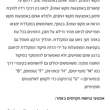
מקשי החצים, לסגור אותם באמצעות Esc, ללחוץ על
קישורים באמצעות מקש Enter, לנווט בין רכיבי רדיו לתיבת
סימון באמצעות מקשי החצים, ולמלא אותם באמצעות מקש
הרווח או מקש Enter. בנוסף, משתמשים במקלדת ימצאו
תפריטים לניווט מהיר ודילוג על תוכן, הזמינים בכל עת
באתר תוך ניווט עם המקלדת. תהליך הרקע מטפל גם
בקפיצות המופעלות על ידי הזזת מיקוד המקלדת לכיוונם
ברגע שהם מופיעים, ולא מאפשרים להתמקד במיקוד
החוצה ממנה. משתמשים יכולים גם להשתמש בקיצורי דרך
כמו "M" (תפריטים), "H" (כותרות), "F" (טפסים), "B"
(כפתורים) ו- "G" (גרפיקה) כדי לקפוץ לאלמנטים
ספציפיים.
אמצעי נגישות הקיימים באתר: